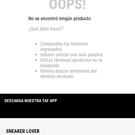
OOPS!
No se encontró ningún producto
¿Qué debo hacer?
Comprueba los términos
ingresados
Intenta utilizar una sola palabra
Utiliza términos genéricos en la
búsqueda
Intenta buscar sinónimos del
término deseado
DESCARGA NUESTRA TAF APP
SNEAKER LOVER