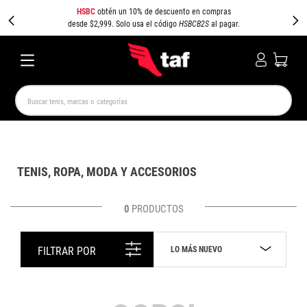
HSBC
obtén un 10% de descuento en compras
desde $2,999. Solo usa el código
HSBCB2S
al pagar.
Buscar tenis, marcas o categorías
TÉRMINOS MÁS BUSCADOS
NEW BALANCE
SAMBA
AIR FORCE 1
JORDAN
TENIS, ROPA, MODA Y ACCESORIOS
SPEEDCAT
SPEZIAL
JORDAN 1
PUMA SPEEDCAT
CAMPUS
AIR MAX
0
PRODUCTOS
LO MÁS NUEVO
FILTRAR POR