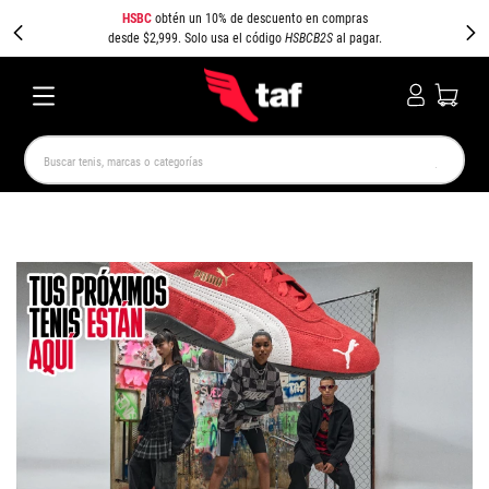
HSBC
obtén un 10% de descuento en compras
desde $2,999. Solo usa el código
HSBCB2S
al pagar.
Buscar tenis, marcas o categorías
TÉRMINOS MÁS BUSCADOS
NEW BALANCE
SAMBA
AIR FORCE 1
JORDAN
SPEEDCAT
SPEZIAL
JORDAN 1
PUMA SPEEDCAT
CAMPUS
AIR MAX