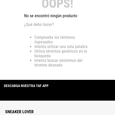
OOPS!
No se encontró ningún producto
¿Qué debo hacer?
Comprueba los términos
ingresados
Intenta utilizar una sola palabra
Utiliza términos genéricos en la
búsqueda
Intenta buscar sinónimos del
término deseado
DESCARGA NUESTRA TAF APP
SNEAKER LOVER