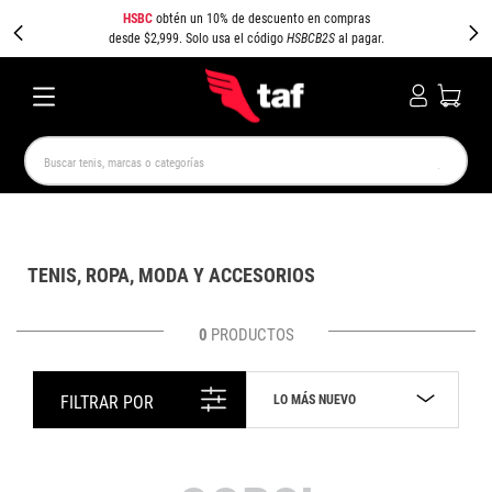
HSBC
obtén un 10% de descuento en compras
desde $2,999. Solo usa el código
HSBCB2S
al pagar.
Buscar tenis, marcas o categorías
TÉRMINOS MÁS BUSCADOS
NEW BALANCE
SAMBA
AIR FORCE 1
JORDAN
TENIS, ROPA, MODA Y ACCESORIOS
SPEEDCAT
JORDAN 1
SPEZIAL
PUMA SPEEDCAT
CAMPUS
AIR MAX
0
PRODUCTOS
LO MÁS NUEVO
FILTRAR POR