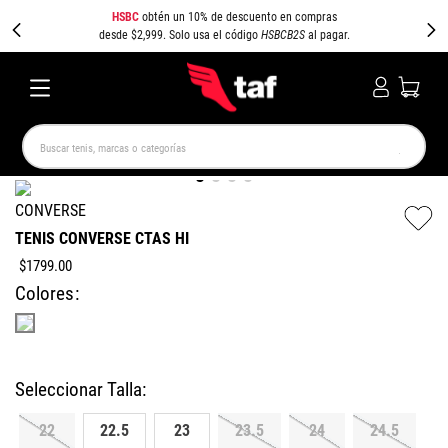
HSBC
obtén un 10% de descuento en compras
desde $2,999. Solo usa el código
HSBCB2S
al pagar.
Buscar tenis, marcas o categorías
TÉRMINOS MÁS BUSCADOS
CONVERSE
NEW BALANCE
SAMBA
AIR FORCE 1
JORDAN
TENIS CONVERSE CTAS HI
SPEEDCAT
JORDAN 1
SPEZIAL
PUMA SPEEDCAT
$
1799
.
00
Colores
CAMPUS
AIR MAX
22
22.5
23
23.5
24
24.5