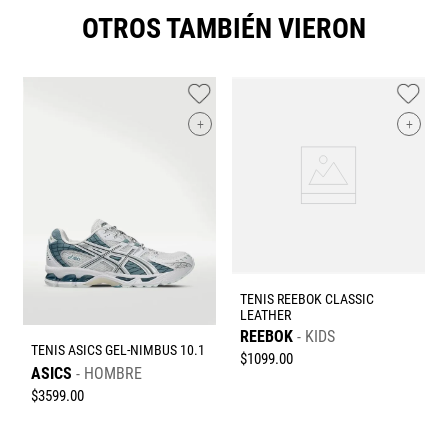
OTROS TAMBIÉN VIERON
+
+
TENIS REEBOK CLASSIC
LEATHER
REEBOK
KIDS
TENIS ASICS GEL-NIMBUS 10.1
$
1099
.
00
ASICS
HOMBRE
$
3599
.
00