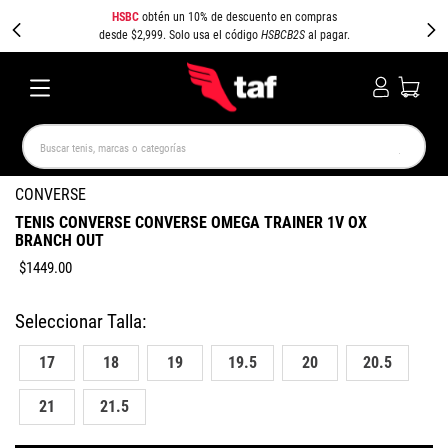
HSBC
obtén un 10% de descuento en compras
desde $2,999. Solo usa el código
HSBCB2S
al pagar.
Buscar tenis, marcas o categorías
TÉRMINOS MÁS BUSCADOS
CONVERSE
TENIS CONVERSE CONVERSE OMEGA TRAINER 1V OX
NEW BALANCE
SAMBA
AIR FORCE 1
JORDAN
BRANCH OUT
SPEEDCAT
SPEZIAL
JORDAN 1
PUMA SPEEDCAT
$
1449
.
00
CAMPUS
AIR MAX
17
18
19
19.5
20
20.5
21
21.5