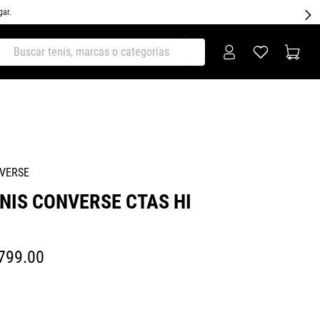
gar.
ar tenis, marcas o categorías
VERSE
NIS CONVERSE CTAS HI
799
.
00