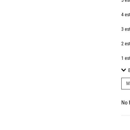
5 es
4 es
3 es
2 es
1 es
M
No 