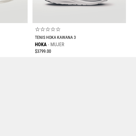
☆
☆
☆
☆
☆
TENIS HOKA KAWANA 3
HOKA
MUJER
$
3799
.
00
Tallas Calzado
23
23.5
24
24.5
25
25.5
26
25.5
26
26.5