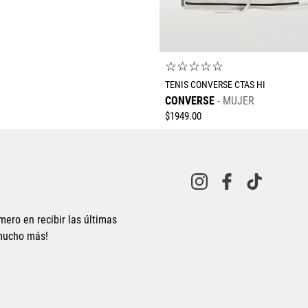
☆
☆
☆
☆
☆
TENIS CONVERSE CTAS HI
CONVERSE
MUJER
$
1949
.
00
mero en recibir las últimas
 mucho más!
Tallas Calzado
23
23.5
24
24.5
25