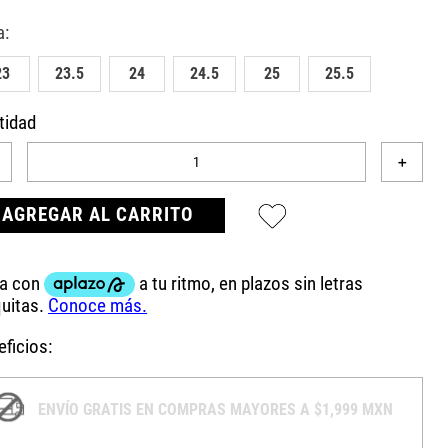
23
23.5
24
24.5
25
25.5
tidad
＋
AGREGAR AL CARRITO
ficios:
ENVÍO GRATIS EN COMPRAS MAYORES A $1,999 MXN