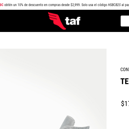
BC
obtén un 10% de descuento en compras desde $2,999. Solo usa el código
HSBCB2S
al pa
Busc
TÉRMINOS MÁS BUSCADOS
1
.
NEW BALANCE
2
.
SAMBA
3
.
AIR FORCE 1
CON
4
.
JORDAN
TE
5
.
SPEEDCAT
6
.
JORDAN 1
7
.
SPEZIAL
$
1
8
.
AIR MAX
9
.
PUMA SPEEDCAT