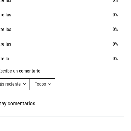
trellas
0%
trellas
0%
trellas
0%
trellas
0%
trella
0%
Escribe un comentario
ás reciente
Todos
Ta
Agregar comentario
Ca
hay comentarios.
Título
Califica el producto de 1 a 5 estrellas