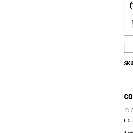
CO
☆
0 Ca