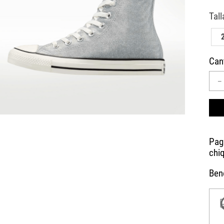
10
.
CAMPUS
Can
－
Bene