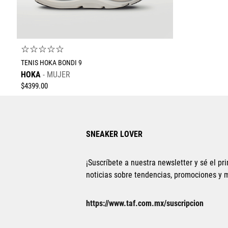
☆
☆
☆
☆
☆
TENIS HOKA BONDI 9
HOKA
MUJER
$
4399
.
00
SNEAKER LOVER
¡Suscríbete a nuestra newsletter y sé el pri
noticias sobre tendencias, promociones y
Tallas Calzado
23
23.5
24
24.5
25
25.5
26
https://www.taf.com.mx/suscripcion
26.5