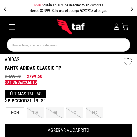
HSBC
obtén un 10% de descuento en compras
desde $2,999. Solo usa el código
HSBCB2S
al pagar.
Buscar tenis, marcas o categorías
TÉRMINOS MÁS BUSCADOS
ADIDAS
PANTS ADIDAS CLASSIC TP
NEW BALANCE
SAMBA
AIR FORCE 1
JORDAN
$
1599
.
00
$
799
.
50
SPEEDCAT
SPEZIAL
JORDAN 1
PUMA SPEEDCAT
CAMPUS
AIR MAX
ECH
CH
M
G
EG
AGREGAR AL CARRITO