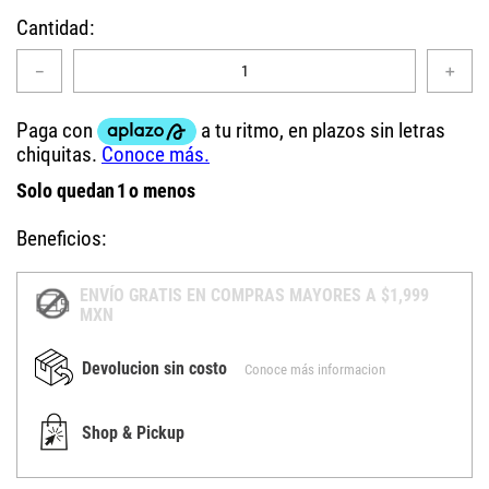
Cantidad
－
＋
Solo quedan
1
o menos
Beneficios:
ENVÍO GRATIS EN COMPRAS MAYORES A $1,999
MXN
Devolucion sin costo
Conoce más informacion
Shop & Pickup