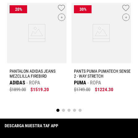
Tu nombre
+
+
Dirección de email
Escribe un comentario
PANTALON ADIDAS JEANS
PANTS PUMA PUMATECH SENSE
MEZCLILLA FIREBIRD
2 - WAY STRETCH
ADIDAS
ROPA
PUMA
ROPA
$
1899
.
00
$
1519
.
20
$
1749
.
00
$
1224
.
30
Enviar comentario
DESCARGA NUESTRA TAF APP