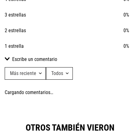
3 estrellas
0%
2 estrellas
0%
1 estrella
0%
Escribe un comentario
Más reciente
Todos
Agregar comentario
Cargando comentarios…
Título
Califica el producto de 1 a 5 estrellas
OTROS TAMBIÉN VIERON
★
★
★
★
★