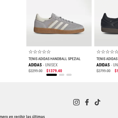
☆
☆
☆
☆
☆
☆
☆
☆
☆
TENIS ADIDAS HANDBALL SPEZIAL
TENIS ADIDAS
ADIDAS
UNISEX
ADIDAS
UN
$
2299
.
00
$
1379
.
40
$
2799
.
00
$
Tallas Calzado
22
22.5
22
22.5
23
23.5
24
24.5
25
25
26.5
28
28.5
29
27
27.5
mero en recibir las últimas