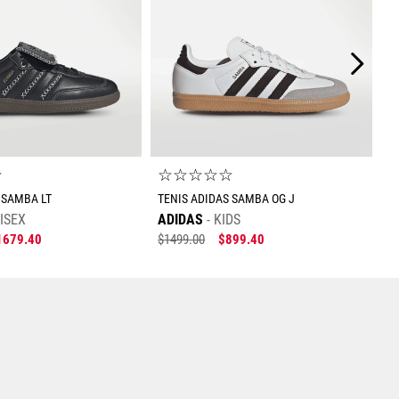
☆
☆
☆
☆
☆
☆
 SAMBA LT
TENIS ADIDAS SAMBA OG J
ISEX
ADIDAS
KIDS
1679
.
40
$
1499
.
00
$
899
.
40
Tallas Calzado
23
23.5
24
Tallas Calzado
25.5
26
26.5
28
25
25.5