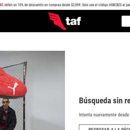
BC
obtén un 10% de descuento en compras desde $2,999. Solo usa el código
HSBCB2S
al pa
Busc
TÉRMINOS MÁS BUSCADOS
1
.
NEW BALANCE
2
.
SAMBA
3
.
AIR FORCE 1
4
.
JORDAN
5
.
SPEEDCAT
6
.
JORDAN 1
Búsqueda sin r
7
.
SPEZIAL
8
.
AIR MAX
Intenta nuevamente desde l
9
.
PUMA SPEEDCAT
REGRESAR A LA PÁGI