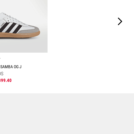
☆
 SAMBA OG J
DS
899
.
40
Tallas Calzado
24.5
25
25.5