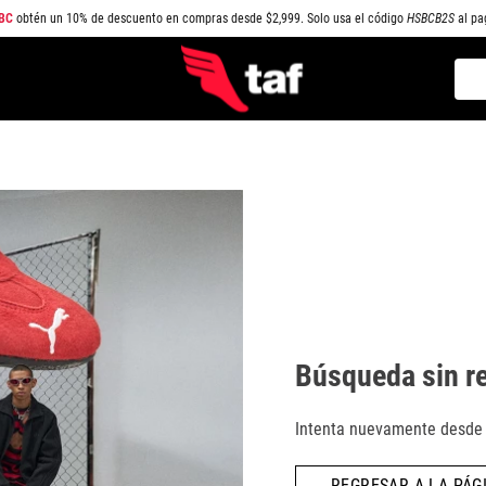
BC
obtén un 10% de descuento en compras desde $2,999. Solo usa el código
HSBCB2S
al pa
Busc
TÉRMINOS MÁS BUSCADOS
1
.
NEW BALANCE
2
.
SAMBA
3
.
AIR FORCE 1
4
.
JORDAN
5
.
SPEEDCAT
6
.
SPEZIAL
Búsqueda sin r
7
.
JORDAN 1
8
.
AIR MAX
Intenta nuevamente desde l
9
.
PUMA SPEEDCAT
REGRESAR A LA PÁGI