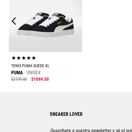
★
★
★
★
★
TENIS PUMA SUEDE XL
PUMA
UNISEX
$
2199
.
00
$
1099
.
50
Tallas Calzado
23
23.5
24
24.5
25
SNEAKER LOVER
26
27
27.5
28
28.5
22.5
22
¡Suscríbete a nuestra newsletter y sé el pri