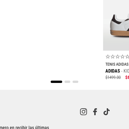
☆
☆
☆
☆
TENIS ADIDAS
ADIDAS
KI
$
1499
.
00
$
23.5
24
mero en recibir las últimas