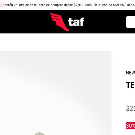
BC
obtén un 10% de descuento en compras desde $2,999. Solo usa el código
HSBCB2S
al pa
Busc
TÉRMINOS MÁS BUSCADOS
1
.
NEW BALANCE
2
.
SAMBA
3
.
AIR FORCE 1
NEW
4
.
JORDAN
TE
5
.
SPEEDCAT
6
.
JORDAN 1
7
.
CAMPUS
$
2
8
.
SPEZIAL
9
.
PUMA SPEEDCAT