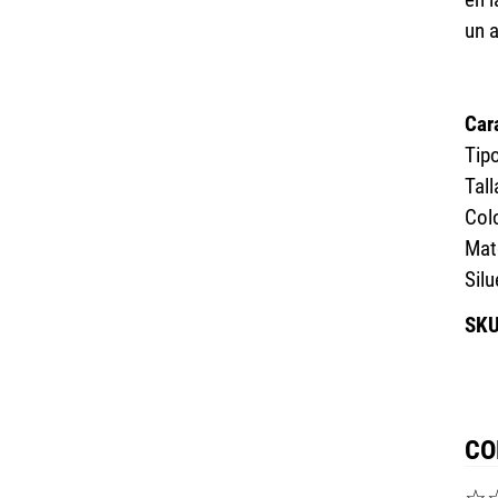
un a
Car
Tip
Tall
Col
Mate
Silu
CO