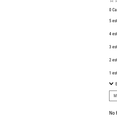
☆
0 Ca
5 es
4 es
3 es
2 es
1 es
M
No 