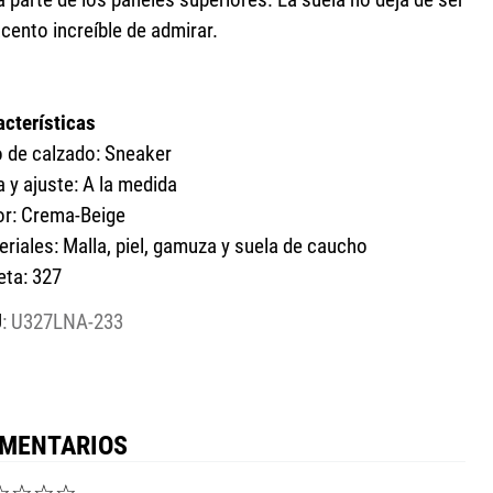
cento increíble de admirar.
acterísticas
o de calzado: Sneaker
a y ajuste: A la medida
or: Crema-Beige
riales: Malla, piel, gamuza y suela de caucho
eta: 327
:
U327LNA-233
MENTARIOS