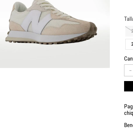
10
.
AIR MAX
Can
－
Bene