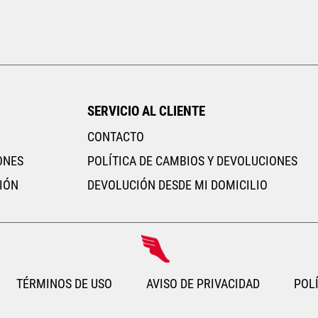
Tallas Calzado
16.5
17
17.5
18
18.5
24
24.5
25
25.5
26
20
20.5
21
21.5
22
AGREGAR AL CARRITO
AGREGAR AL CARRITO
SERVICIO AL CLIENTE
CONTACTO
ONES
POLÍTICA DE CAMBIOS Y DEVOLUCIONES
IÓN
DEVOLUCIÓN DESDE MI DOMICILIO
TÉRMINOS DE USO
AVISO DE PRIVACIDAD
POLÍ