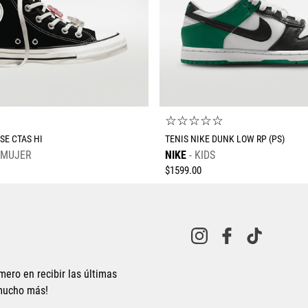
☆
☆
☆
☆
☆
☆
SE CTAS HI
TENIS NIKE DUNK LOW RP (PS)
MUJER
NIKE
KIDS
$
1599
.
00
mero en recibir las últimas
 mucho más!
Tallas Calzado