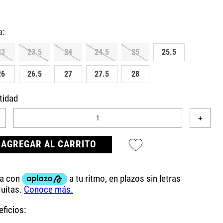
23
23.5
24
24.5
25
25.5
26
26.5
27
27.5
28
tidad
＋
AGREGAR AL CARRITO
ficios: