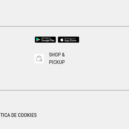
19
19.5
16.5
17
17.5
18
18.5
19
19.5
20
20.5
21
21.5
22
AGREGAR AL CARRITO
SHOP &
PICKUP
TICA DE COOKIES