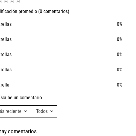
☆
☆
☆
☆
lificación promedio
(0 comentarios)
trellas
0%
trellas
0%
trellas
0%
trellas
0%
trella
0%
Escribe un comentario
ás reciente
Todos
Ta
Agregar comentario
Ca
hay comentarios.
Título