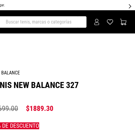
gar.
ar tenis, marcas o categorías
 BALANCE
NIS NEW BALANCE 327
699
.
00
$
1889
.
30