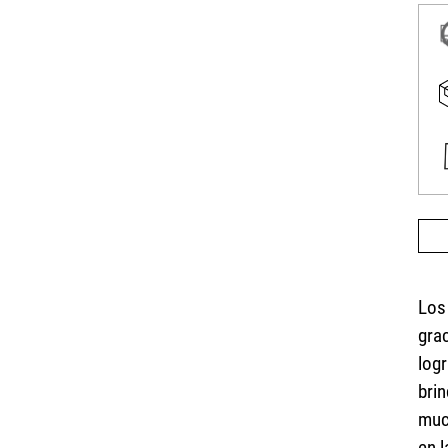
Los
gra
log
bri
muc
en l