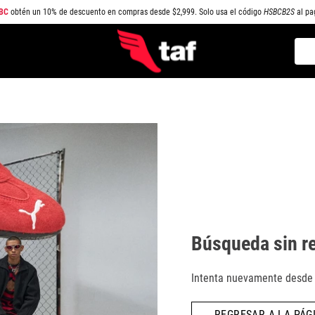
BC
obtén un 10% de descuento en compras desde $2,999. Solo usa el código
HSBCB2S
al pa
Busc
TÉRMINOS MÁS BUSCADOS
1
.
NEW BALANCE
2
.
SAMBA
3
.
AIR FORCE 1
4
.
JORDAN
5
.
SPEEDCAT
6
.
SPEZIAL
Búsqueda sin r
7
.
JORDAN 1
8
.
PUMA SPEEDCAT
Intenta nuevamente desde l
9
.
CAMPUS
REGRESAR A LA PÁGI