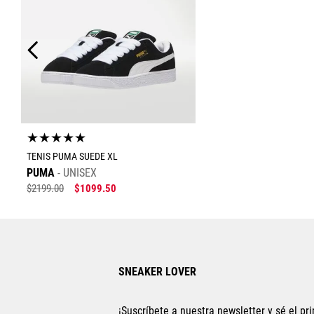
★
★
★
★
★
TENIS PUMA SUEDE XL
PUMA
UNISEX
$
2199
.
00
$
1099
.
50
Tallas Calzado
23
23.5
24
24.5
25
SNEAKER LOVER
26
27
27.5
28
28.5
22.5
22
¡Suscríbete a nuestra newsletter y sé el pri