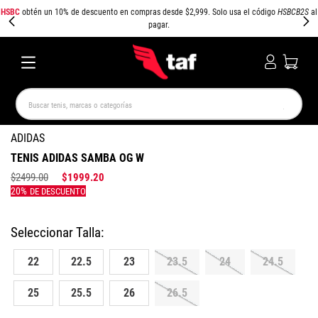
HSBC
obtén un 10% de descuento en compras desde $2,999. Solo usa el código
HSBCB2S
al
pagar.
Buscar tenis, marcas o categorías
TÉRMINOS MÁS BUSCADOS
ADIDAS
TENIS ADIDAS SAMBA OG W
NEW BALANCE
SAMBA
AIR FORCE 1
JORDAN
$
2499
.
00
$
1999
.
20
SPEZIAL
SPEEDCAT
JORDAN 1
AIR MAX
PUMA SPEEDCAT
CAMPUS
22
22.5
23
23.5
24
24.5
25
25.5
26
26.5