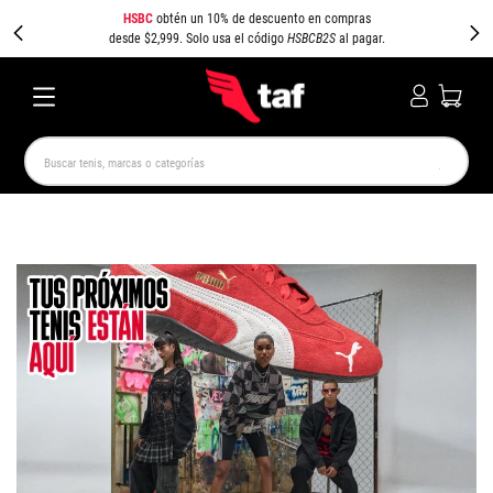
HSBC
obtén un 10% de descuento en compras
desde $2,999. Solo usa el código
HSBCB2S
al pagar.
Buscar tenis, marcas o categorías
TÉRMINOS MÁS BUSCADOS
NEW BALANCE
SAMBA
AIR FORCE 1
JORDAN
SPEEDCAT
JORDAN 1
SPEZIAL
PUMA SPEEDCAT
CAMPUS
AIR MAX