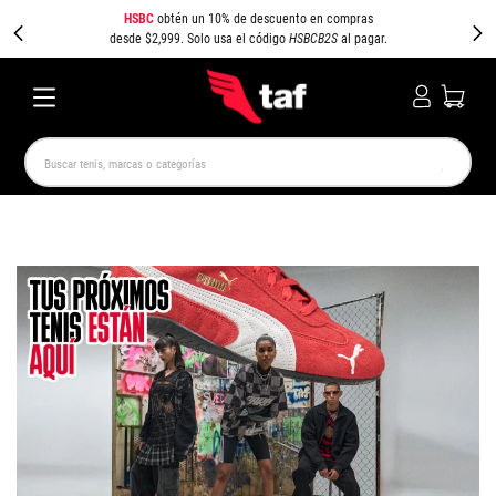
HSBC
obtén un 10% de descuento en compras
desde $2,999. Solo usa el código
HSBCB2S
al pagar.
Buscar tenis, marcas o categorías
TÉRMINOS MÁS BUSCADOS
NEW BALANCE
SAMBA
AIR FORCE 1
JORDAN
SPEEDCAT
JORDAN 1
SPEZIAL
PUMA SPEEDCAT
CAMPUS
AIR MAX