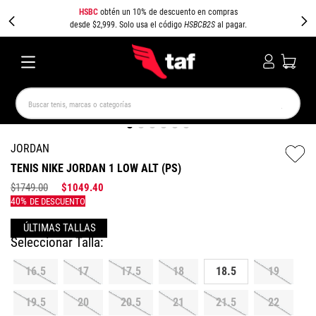
HSBC
obtén un 10% de descuento en compras
desde $2,999. Solo usa el código
HSBCB2S
al pagar.
Buscar tenis, marcas o categorías
TÉRMINOS MÁS BUSCADOS
JORDAN
NEW BALANCE
SAMBA
AIR FORCE 1
JORDAN
TENIS NIKE JORDAN 1 LOW ALT (PS)
SPEEDCAT
JORDAN 1
SPEZIAL
PUMA SPEEDCAT
$
1749
.
00
$
1049
.
40
CAMPUS
AIR MAX
16.5
17
17.5
18
18.5
19
19.5
20
20.5
21
21.5
22