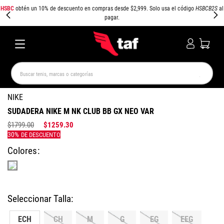
HSBC
obtén un 10% de descuento en compras desde $2,999. Solo usa el código
HSBCB2S
al
pagar.
Buscar tenis, marcas o categorías
TÉRMINOS MÁS BUSCADOS
NIKE
SUDADERA NIKE M NK CLUB BB GX NEO VAR
NEW BALANCE
SAMBA
AIR FORCE 1
JORDAN
$
1799
.
00
$
1259
.
30
SPEEDCAT
SPEZIAL
JORDAN 1
AIR MAX
PUMA SPEEDCAT
CAMPUS
Colores
ECH
CH
M
G
EG
EEG