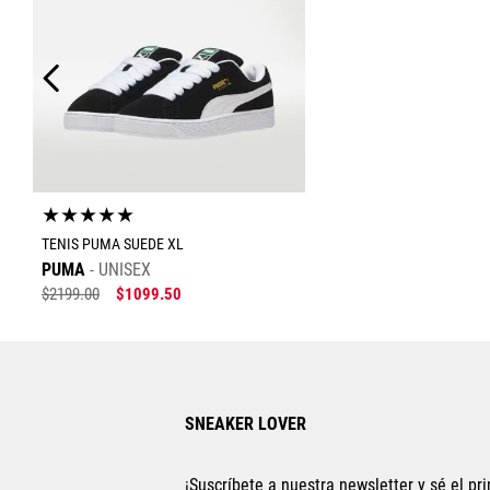
★
★
★
★
★
TENIS PUMA SUEDE XL
PUMA
UNISEX
$
2199
.
00
$
1099
.
50
Tallas Calzado
23
23.5
24
24.5
25
SNEAKER LOVER
26
27
27.5
28
28.5
22.5
22
¡Suscríbete a nuestra newsletter y sé el pri