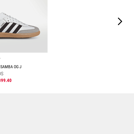
☆
 SAMBA OG J
DS
899
.
40
Tallas Calzado
24.5
25
25.5