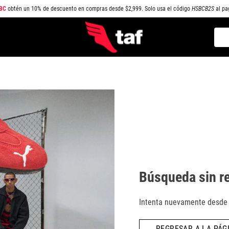
BC
obtén un 10% de descuento en compras desde $2,999. Solo usa el código
HSBCB2S
al pa
Busc
TÉRMINOS MÁS BUSCADOS
1
.
NEW BALANCE
2
.
SAMBA
3
.
AIR FORCE 1
4
.
JORDAN
5
.
SPEEDCAT
6
.
SPEZIAL
Búsqueda sin r
7
.
JORDAN 1
8
.
PUMA SPEEDCAT
Intenta nuevamente desde l
9
.
CAMPUS
REGRESAR A LA PÁGI