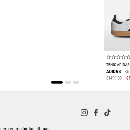
☆
☆
☆
☆
TENIS ADIDAS
ADIDAS
KI
$
1499
.
00
$
23.5
24
mero en recibir las últimas