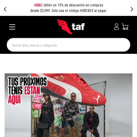
HSBC
obtén un 10% de descuento en compras
desde $2,999. Solo usa el código
HSBCB2S
al pagar.
Buscar tenis, marcas o categorías
TÉRMINOS MÁS BUSCADOS
NEW BALANCE
SAMBA
AIR FORCE 1
JORDAN
SPEEDCAT
JORDAN 1
CAMPUS
SPEZIAL
PUMA SPEEDCAT
AIR MAX