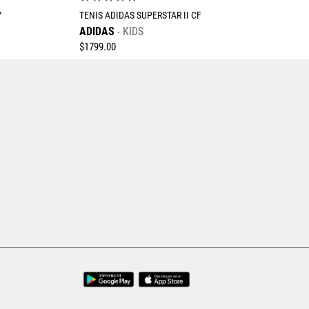
Y
TENIS ADIDAS SUPERSTAR II CF
ADIDAS
KIDS
$
1799
.
00
Tallas Calzado
20.5
21
17
18
19
20
21
22
AGREGAR AL CARRITO