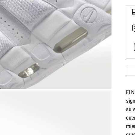
El 
sign
su 
cue
mien
gru