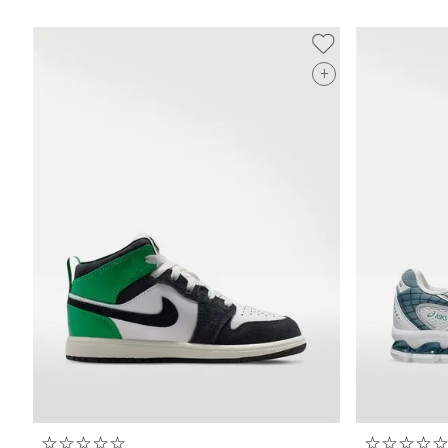
+
☆
☆
☆
☆
☆
☆
☆
☆
☆