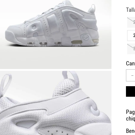
10
.
AIR MAX
Can
－
Bene