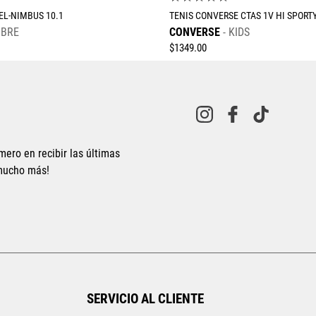
GEL-NIMBUS 10.1
TENIS CONVERSE CTAS 1V HI SPORT
BRE
CONVERSE
KIDS
$
1349
.
00
mero en recibir las últimas
 mucho más!
Tallas Calzado
Tallas Calzado
26
26.5
27
27.5
28
17
18
19
19.5
20
21.5
AGREGAR AL CARRITO
AGREGAR AL CARRITO
SERVICIO AL CLIENTE