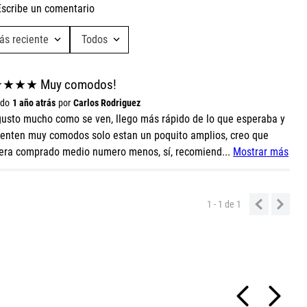
Escribe un comentario
ás reciente
Todos
Agregar comentario
Ta
★
★
★
★
Muy comodos!
Ca
Título
ado
1 año atrás
por
Carlos Rodriguez
usto mucho como se ven, llego más rápido de lo que esperaba y
ienten muy comodos solo estan un poquito amplios, creo que
Califica el producto de 1 a 5 estrellas
era comprado medio numero menos, sí, recomiend
...
Mostrar más
★
★
★
★
★
Tu nombre
1 - 1
de
1
Dirección de email
Escribe un comentario
AG