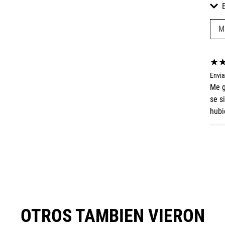
M
★
Envi
Me g
se s
hubi
OTROS TAMBIEN VIERON