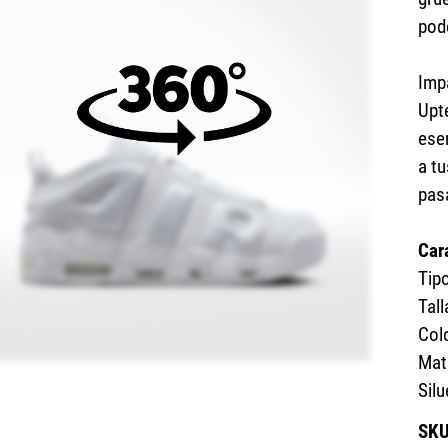
pod
Imp
Upt
ese
a t
pas
Car
Tip
Tall
Col
Mate
Sil