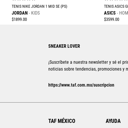
TENIS NIKE JORDAN 1 MID SE (PS)
TENIS ASICS 
JORDAN
KIDS
ASICS
HOM
$
1899
.
00
$
3599
.
00
SNEAKER LOVER
¡Suscríbete a nuestra newsletter y sé el pri
noticias sobre tendencias, promociones y
Tallas Calzado
16.5
17
17.5
18
18.5
19
19.5
25
25.5
https://www.taf.com.mx/suscripcion
20
20.5
21
21.5
22
28.5
29
AGREGAR AL CARRITO
TAF MÉXICO
AYUDA