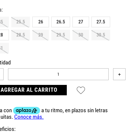
25
25.5
26
26.5
27
27.5
28
28.5
29
29.5
30
30.5
31
tidad
＋
AGREGAR AL CARRITO
ficios: