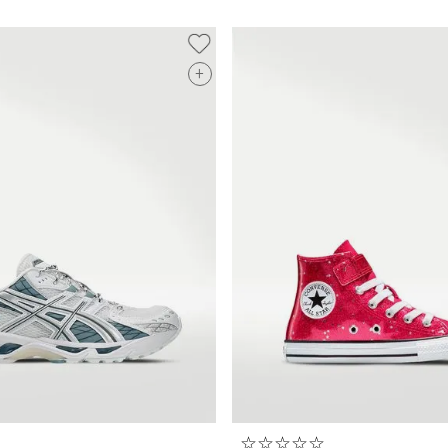
+
☆
☆
☆
☆
☆
☆