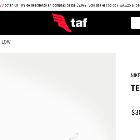
BC
obtén un 10% de descuento en compras desde $2,999. Solo usa el código
HSBCB2S
al pa
Busc
TÉRMINOS MÁS BUSCADOS
O LOW
1
.
NEW BALANCE
2
.
SAMBA
3
.
AIR FORCE 1
NIK
4
.
JORDAN
TE
5
.
SPEEDCAT
6
.
SPEZIAL
7
.
JORDAN 1
$
3
8
.
PUMA SPEEDCAT
9
.
CAMPUS