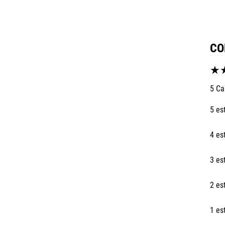
CO
★
5 Ca
5 es
4 es
3 es
2 es
1 es