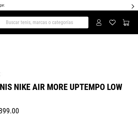
gar.
ar tenis, marcas o categorías
E
NIS NIKE AIR MORE UPTEMPO LOW
899
.
00