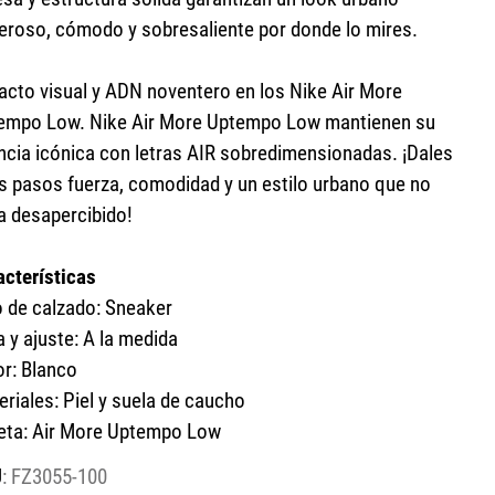
eroso, cómodo y sobresaliente por donde lo mires.
acto visual y ADN noventero en los Nike Air More
empo Low. Nike Air More Uptempo Low mantienen su
ncia icónica con letras AIR sobredimensionadas. ¡Dales
us pasos fuerza, comodidad y un estilo urbano que no
a desapercibido!
acterísticas
o de calzado: Sneaker
a y ajuste: A la medida
or: Blanco
riales: Piel y suela de caucho
ueta: Air More Uptempo Low
:
FZ3055-100