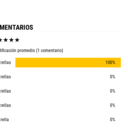
MENTARIOS
★
★
★
★
lificación promedio
(1 comentario)
trellas
100%
trellas
0%
trellas
0%
trellas
0%
trella
0%