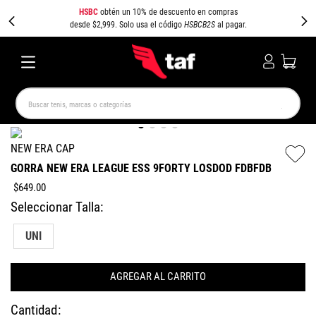
HSBC
obtén un 10% de descuento en compras
desde $2,999. Solo usa el código
HSBCB2S
al pagar.
Buscar tenis, marcas o categorías
TÉRMINOS MÁS BUSCADOS
NEW ERA CAP
NEW BALANCE
SAMBA
AIR FORCE 1
JORDAN
GORRA NEW ERA LEAGUE ESS 9FORTY LOSDOD FDBFDB
SPEEDCAT
JORDAN 1
SPEZIAL
AIR MAX
$
649
.
00
PUMA SPEEDCAT
CAMPUS
UNI
AGREGAR AL CARRITO
Cantidad