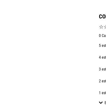
CO
☆
0 Ca
5 es
4 es
3 es
2 es
1 es