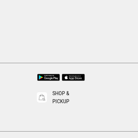
Tallas Ropa
EEG
ECH
CH
M
G
EG
AGREGAR AL CARRITO
SHOP &
PICKUP