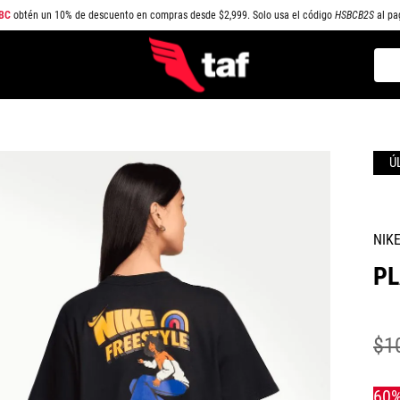
BC
obtén un 10% de descuento en compras desde $2,999. Solo usa el código
HSBCB2S
al pa
Busc
TÉRMINOS MÁS BUSCADOS
1
.
NEW BALANCE
2
.
SAMBA
3
.
AIR FORCE 1
4
.
JORDAN
NIK
5
.
SPEEDCAT
PL
6
.
SPEZIAL
7
.
JORDAN 1
$
1
8
.
PUMA SPEEDCAT
9
.
CAMPUS