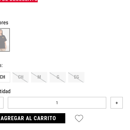
ores
ECH
CH
M
G
EG
tidad
＋
AGREGAR AL CARRITO