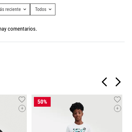
ás reciente
Todos
Agregar comentario
Ta
hay comentarios.
Ro
Título
Califica el producto de 1 a 5 estrellas
★
★
★
★
★
Tu nombre
AG
CA
Dirección de email
+
+
+
P
A
Escribe un comentario
$