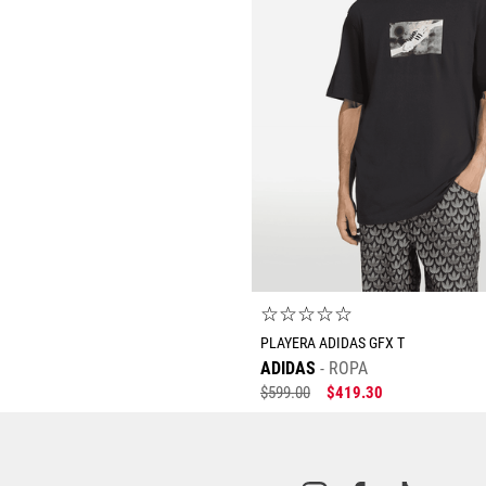
☆
☆
☆
☆
☆
PLAYERA ADIDAS GFX T
ADIDAS
ROPA
$
599
.
00
$
419
.
30