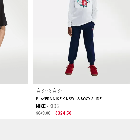
Enviar comentario
☆
☆
☆
☆
☆
PLAYERA NIKE K NSW LS BOXY SLIDE
NIKE
KIDS
$
649
.
00
$
324
.
50