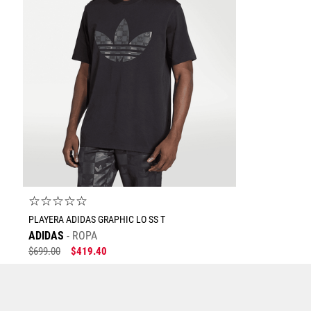
☆
☆
☆
☆
☆
PLAYERA ADIDAS GRAPHIC LO SS T
ADIDAS
ROPA
$
699
.
00
$
419
.
40