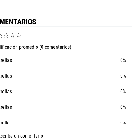
MENTARIOS
☆
☆
☆
☆
lificación promedio
(0 comentarios)
trellas
0%
trellas
0%
trellas
0%
trellas
0%
trella
0%
Escribe un comentario