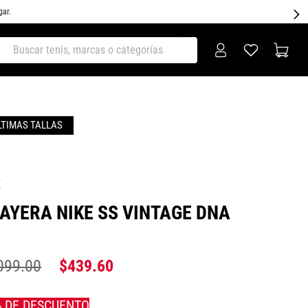
gar.
ar tenis, marcas o categorías
E
AYERA NIKE SS VINTAGE DNA
099
.
00
$
439
.
60