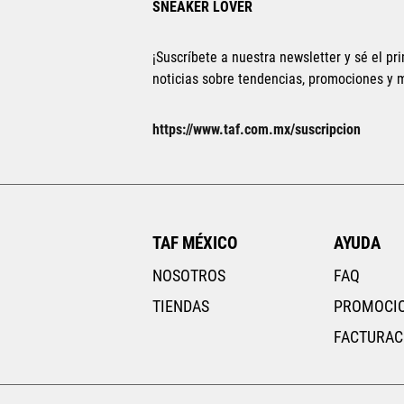
SNEAKER LOVER
¡Suscríbete a nuestra newsletter y sé el pri
noticias sobre tendencias, promociones y
Tallas Ropa
https://www.taf.com.mx/suscripcion
ECH
CH
M
G
EG
AGREGAR AL CARRITO
TAF MÉXICO
AYUDA
NOSOTROS
FAQ
TIENDAS
PROMOCI
FACTURAC