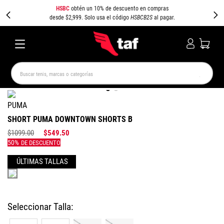
HSBC
obtén un 10% de descuento en compras
desde $2,999. Solo usa el código
HSBCB2S
al pagar.
Buscar tenis, marcas o categorías
TÉRMINOS MÁS BUSCADOS
PUMA
NEW BALANCE
SAMBA
AIR FORCE 1
JORDAN
SHORT PUMA DOWNTOWN SHORTS B
SPEEDCAT
JORDAN 1
SPEZIAL
AIR MAX
$
1099
.
00
$
549
.
50
PUMA SPEEDCAT
CAMPUS
Colores