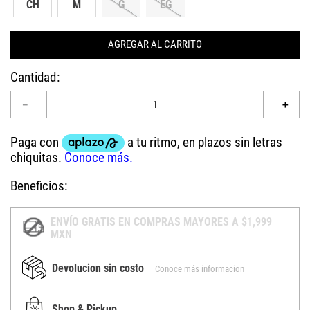
CH
M
G
EG
AGREGAR AL CARRITO
Cantidad
－
＋
Beneficios:
ENVÍO GRATIS EN COMPRAS MAYORES A $1,999
MXN
Devolucion sin costo
Conoce más informacion
Shop & Pickup