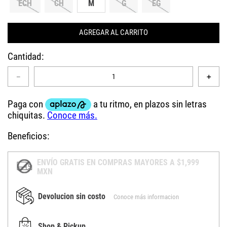
ECH
CH
M
G
EG
AGREGAR AL CARRITO
Cantidad
－
＋
Beneficios:
ENVÍO GRATIS EN COMPRAS MAYORES A $1,999
MXN
Devolucion sin costo
Conoce más informacion
Shop & Pickup