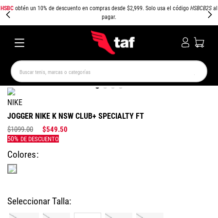
HSBC
obtén un 10% de descuento en compras desde $2,999. Solo usa el código
HSBCB2S
al
pagar.
Buscar tenis, marcas o categorías
TÉRMINOS MÁS BUSCADOS
NIKE
NEW BALANCE
SAMBA
AIR FORCE 1
JORDAN
JOGGER NIKE K NSW CLUB+ SPECIALTY FT
SPEEDCAT
SPEZIAL
JORDAN 1
AIR MAX
$
1099
.
00
$
549
.
50
PUMA SPEEDCAT
CAMPUS
Colores