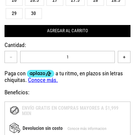
26
26.5
27
27.5
28
28.5
29
30
AGREGAR AL CARRITO
Cantidad
－
＋
Beneficios:
ENVÍO GRATIS EN COMPRAS MAYORES A $1,999
MXN
Devolucion sin costo
Conoce más informacion