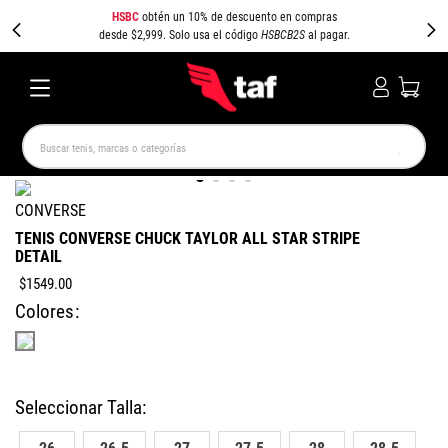
HSBC
obtén un 10% de descuento en compras
desde $2,999. Solo usa el código
HSBCB2S
al pagar.
Buscar tenis, marcas o categorías
TÉRMINOS MÁS BUSCADOS
CONVERSE
NEW BALANCE
SAMBA
AIR FORCE 1
JORDAN
TENIS CONVERSE CHUCK TAYLOR ALL STAR STRIPE
DETAIL
SPEEDCAT
JORDAN 1
SPEZIAL
PUMA SPEEDCAT
$
1549
.
00
CAMPUS
AIR MAX
Colores